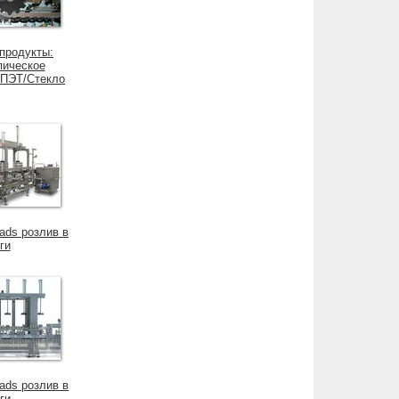
продукты:
пическое
 ПЭТ/Стекло
ads розлив в
ги
ads розлив в
ги