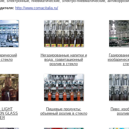
ие, электронные, пневматические, электро-пневматические, антикорроз
одителя:
http://www.comacitalia.ru/
арический
Негазированные напитки и
Газированн
 стекло
вода: гравитационный
изобарическ
розлив в стекло
сте
: LIGHT
Пищевые продукты:
Пиво: изо
ON GLASS
объемный розлив в стекло
розлив
LER