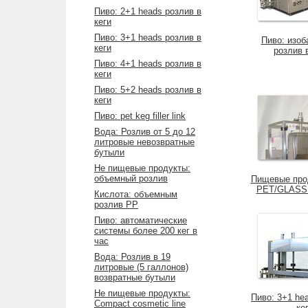
Пиво: 2+1 heads розлив в
кеги
Пиво: 3+1 heads розлив в
Пиво: изоб
кеги
розлив 
Пиво: 4+1 heads розлив в
кеги
Пиво: 5+2 heads розлив в
кеги
Пиво: pet keg filler link
Вода: Розлив от 5 до 12
литровые невозвратные
бутыли
Не пищевые продукты:
объемный розлив
Пищевые прод
PET/GLASS pi
Кислота: объемным
розлив PP
Пиво: автоматические
системы более 200 кег в
час
Вода: Розлив в 19
литровые (5 галлонов)
возвратные бутыли
Не пищевые продукты:
Пиво: 3+1 he
Compact cosmetic line
ке