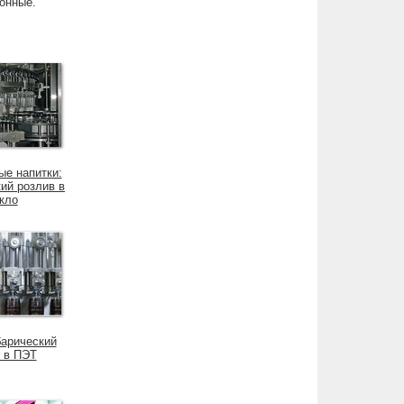
ионные.
ые напитки:
ий розлив в
кло
барический
 в ПЭТ