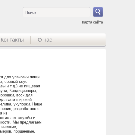
Поиск
Карта сайта
Контакты
О нас
ся для упаковки пищи
з, соевый соус,
вы и т.д.) не пищевая
пуни, Кондиционеры,
порошки, воск для
редлагаем широкий
злива, укупорки. Наше
нения, разработано с
я из
олгих лет службы и
дкости. Мы предлагаем
нические,
омеров, поршневые,