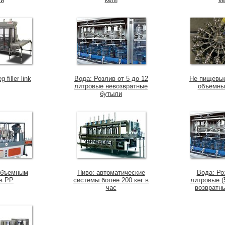
 filler link
Вода: Розлив от 5 до 12
Не пищевые
литровые невозвратные
объемны
бутыли
объемным
Пиво: автоматические
Вода: Ро
в PP
системы более 200 кег в
литровые (
час
возвратн