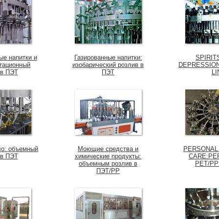
ые напитки и
Газированные напитки:
SPIRIT
итационный
изобарический розлив в
DEPRESSION
 в ПЭТ
ПЭТ
LI
о: объемный
Моющиe средства и
PERSONAL
 в ПЭТ
химические продукты:
CARE:PER
объемным розлив в
PET/PP
ПЭТ/PP