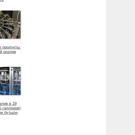
 продукты:
й розлив
злив в 19
5 галлонов)
ые бутыли