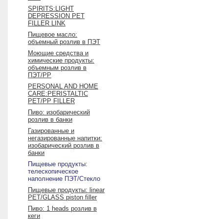
SPIRITS:LIGHT
DEPRESSION PET
FILLER LINK
Пищевое масло:
объемный розлив в ПЭТ
Моющиe средства и
химические продукты:
объемным розлив в
ПЭТ/PP
PERSONAL AND HOME
CARE:PERISTALTIC
PET/PP FILLER
Пиво: изобарический
розлив в банки
Газированные и
негазированные напитки:
изобарический розлив в
банки
Пищевые продукты:
телескопическое
наполнение ПЭТ/Стекло
Пищевые продукты: linear
PET/GLASS piston filler
Пиво: 1 heads розлив в
кеги