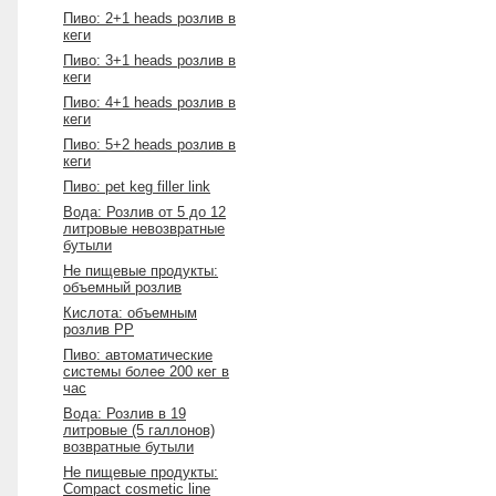
Пиво: 2+1 heads розлив в
кеги
Пиво: 3+1 heads розлив в
кеги
Пиво: 4+1 heads розлив в
кеги
Пиво: 5+2 heads розлив в
кеги
Пиво: pet keg filler link
Вода: Розлив от 5 до 12
литровые невозвратные
бутыли
Не пищевые продукты:
объемный розлив
Кислота: объемным
розлив PP
Пиво: автоматические
системы более 200 кег в
час
Вода: Розлив в 19
литровые (5 галлонов)
возвратные бутыли
Не пищевые продукты:
Compact cosmetic line