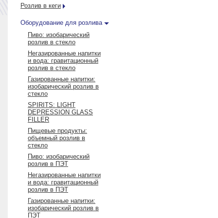
Розлив в кеги
Оборудование для розлива
Пиво: изобарический
розлив в стекло
Негазированные напитки
и вода: гравитационный
розлив в стекло
Газированные напитки:
изобарический розлив в
стекло
SPIRITS: LIGHT
DEPRESSION GLASS
FILLER
Пищевые продукты:
объемный розлив в
стекло
Пиво: изобарический
розлив в ПЭТ
Негазированные напитки
и вода: гравитационный
розлив в ПЭТ
Газированные напитки:
изобарический розлив в
ПЭТ